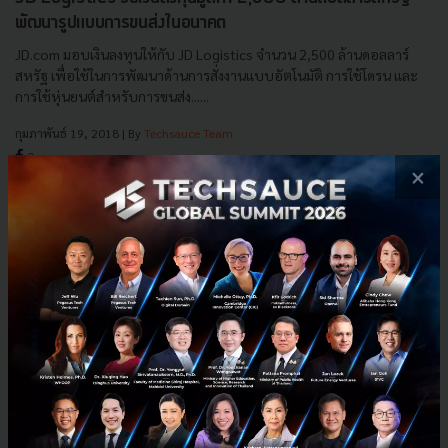
พัฒนารูปแบบการขนส่งในอนาคต
JD.com มอบเงินลงทุนให้กับ JD Logistics จำนวน 2,500 ล้านดอลลาร์
สหรัฐ เพื่อใช้ในการพัฒนาด้านการสั่งงานแบบอัตโนมัติ การใช้โดรน และ
การใช้หุ่นยนต์สำหรับการขนส่ง......
กุมภาพันธ์ 19, 2018
| By
Techsauce Team
0
×
News
JD.com
Logistics
Investment
JD Logistics
E-mail :
contact@techsauce.co
Tel : 02-001-5375
Mobile : 06-4658-9500