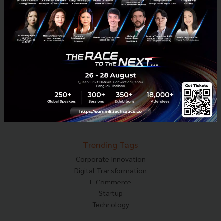
Techsauce Media
About Techsauce
Techsauce Services
Privacy Policy
ส่งบทความ
Techsauce Global Summit
Visit Website
Trending Tags
Corporate Innovation
Digital Transformation
E-Commerce
Startup
Technology