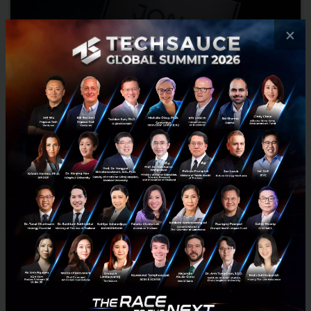
×
Disrupt Health Impact Fund ขยายการลงทุนใน “Jona”
ผู้พัฒนา AI วิเคราะห์ข้อมูลไมโครไบโอม
Disrupt Health Impact Fund ลงทุนใน Jona ผู้พัฒนา AI วิเคราะห์ไมโคร
ไบโอม ลุยปลดล็อกสุขภาพเชิงป้องกันด้วยข้อมูลลึกจากงานวิจัยกว่า
200,000 ฉบับ มุ่งพลิกโฉมการแพทย์แม่นยำ...
กรกฎาคม 8, 2025
| By
Techsauce Team
0
News
Jona
disrupt-health-impact-fund