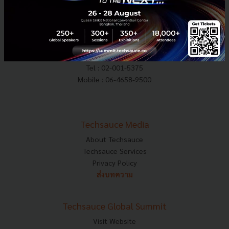
E-mail :
contact@techsauce.co
Tel : 02-001-5375
Mobile : 06-4658-9500
Techsauce Media
About Techsauce
Techsauce Services
Privacy Policy
ส่งบทความ
Techsauce Global Summit
Visit Website