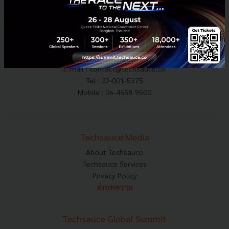
E-mail :
contact@techsauce.co
Tel : 02-001-5375
Mobile : 06-4658-9500
Techsauce Media
About Techsauce
Techsauce Services
Privacy Policy
ส่งบทความ
Techsauce Global Summit