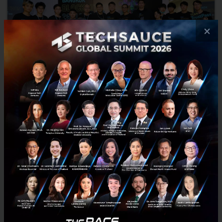
×
KillSwitch คว้ารางวัลชนะเลิศจากเวที SCB 10X BANGKOK
BLOCKATHON 2021 FINANCE AND BEYOND
KillSwitch สุดยอดทีมนักพัฒนา คว้ารางวัลชนะเลิศจากเวที “SCB 10X
BANGKOK BLOCKATHON 2021: FINANCE AND BEYOND”โชว์ศักยภาพนำ
เสนอไอเดียต่อยอดธุรกิจด้วย Blockchain...
มีนาคม 29, 2021
| By
Techsauce Team
846
PR News
SCB 10X
KillSwitch
Blockchain