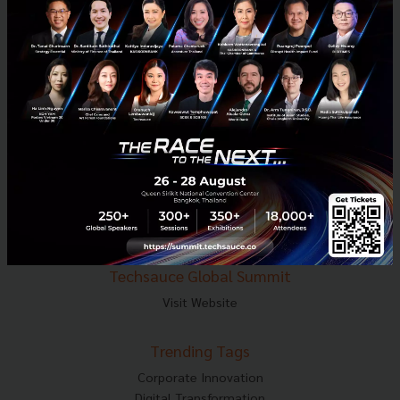
E-mail :
contact@techsauce.co
Tel : 02-001-5375
Mobile : 06-4658-9500
Techsauce Media
About Techsauce
Techsauce Services
Privacy Policy
ส่งบทความ
Techsauce Global Summit
Visit Website
Trending Tags
Corporate Innovation
Digital Transformation