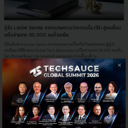
รู้จัก Leslie Sarma จากทนายความว่าความเรื่องวีซ่า สู่คนเชื่อม
เครือข่ายเทค 30,000 คนทั่วเอเชีย
เปิดเส้นทาง Leslie Sarma จากทนายความเรื่องวีซ่าในลอนดอน สู่ผู้นำ
เอเชียแปซิฟิกของ Global Tech Advocates เครือข่ายเทค 30,000 คนทั่ว
โลก กับบทเรียนการพาคนเก่งข้ามพรมแดน ก่อนขึ้นเวที Te...
×
มิถุนายน 18, 2026
| By
Techsauce Team
0
Saucy Thoughts
APAC
Startup
Singapore
Leslie Sarma