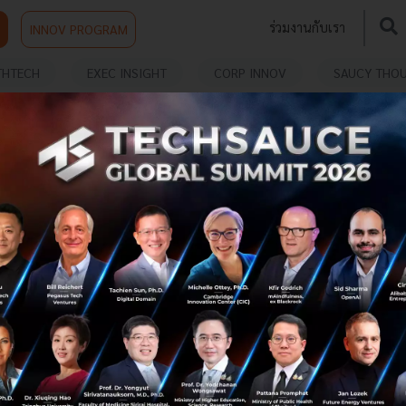
ร่วมงานกับเรา
INNOV PROGRAM
THTECH
EXEC INSIGHT
CORP INNOV
SAUCY THO
ION PLATFORM
SC ASSET ประกาศโรดแมป 3 ปี พร้อมเปิดตัวพาร์ท
เนอร์ คุณไวท์ CEO FireOneOne
SC Asset ประกาศโรดแมป 3 ปี “SC RE-INVENTION 2020”
ก้าวสู่การเป็น Living Solution Platform ที่สามารถตอบโจทย์
ลูกค้าได้อย่างแท้จริง พร้อมเปิดตัว Strategic Partner คุณ
ชาคริต จันทร์รุ่ง...
กุมภาพันธ์ 8, 2018
| By
Techsauce Team
0