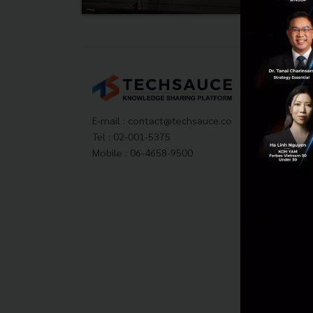
Tech
About
Techs
E-mail :
contact@techsauce.co
Privac
Tel : 02-001-5375
ส่งบ
Mobile : 06-4658-9500
Tech
Visit