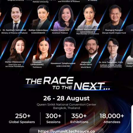
News
Ruejai
SC Asset
FireOneOne
Property
sauce Media
Trending Tags
 Techsauce
Corporate Innovation
auce Services
Digital Transformation
y Policy
E-Commerce
ทความ
Startup
Technology
sauce Global Summit
 Website