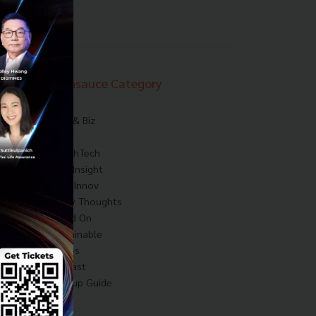
Techsauce Category
News
Tech & Biz
AI
HealthTech
Exec Insight
Corp Innov
Saucy Thoughts
Based On
Sustainable
Videos
Podcast
Startup Guide