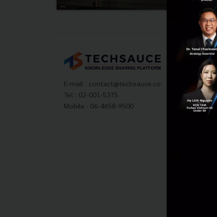
Tech
About
Techs
E-mail :
contact@techsauce.co
Privac
Tel : 02-001-5375
ส่งบ
Mobile : 06-4658-9500
Tech
Visit