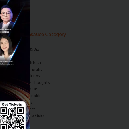
Techsauce Category
News
Tech & Biz
AI
HealthTech
Exec Insight
Corp Innov
Saucy Thoughts
Based On
Sustainable
Videos
Podcast
Startup Guide