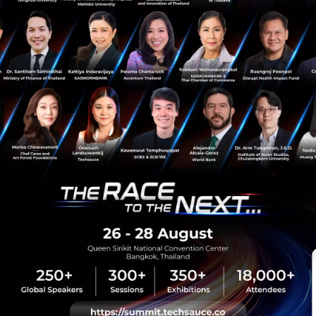
News
Ruejai
SC Asset
FireOneOne
Property
sauce Media
Trending Tags
 Techsauce
Corporate Innovation
auce Services
Digital Transformation
y Policy
E-Commerce
ทความ
Startup
Technology
sauce Global Summit
 Website