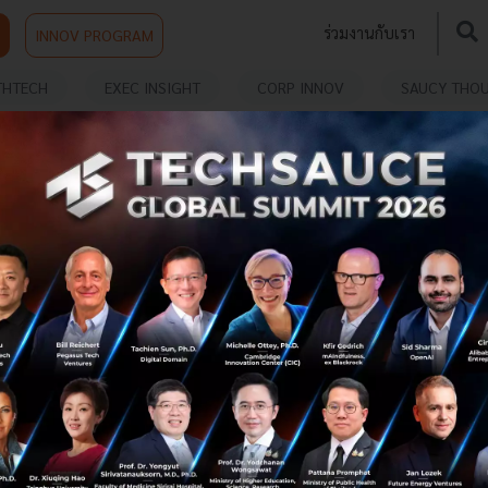
ร่วมงานกับเรา
INNOV PROGRAM
THTECH
EXEC INSIGHT
CORP INNOV
SAUCY THO
SC ASSET ประกาศโรดแมป 3 ปี พร้อมเปิดตัวพาร์ท
เนอร์ คุณไวท์ CEO FireOneOne
SC Asset ประกาศโรดแมป 3 ปี “SC RE-INVENTION 2020”
ก้าวสู่การเป็น Living Solution Platform ที่สามารถตอบโจทย์
ลูกค้าได้อย่างแท้จริง พร้อมเปิดตัว Strategic Partner คุณ
ชาคริต จันทร์รุ่ง...
กุมภาพันธ์ 8, 2018
| By
Techsauce Team
0