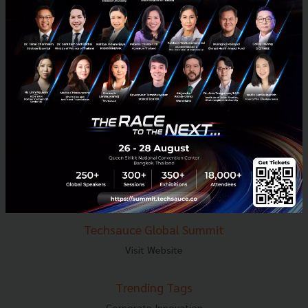
E-mail :
contact@techsauce.co
Tel : 02-001-5375
Mobile : 06-4658-9500
Techsauce Media
About Techsauce
Techsauce Services
Privacy Policy
ส่งบทความ
Techsauce Global Summit
Visit Website
Trending Tags
Corporate Innovation