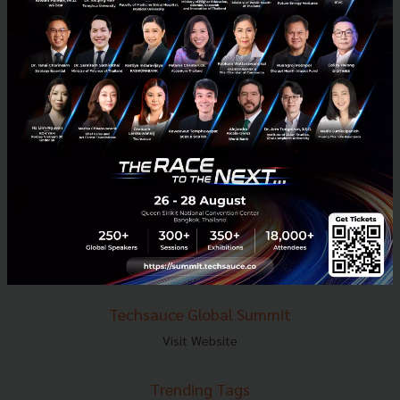
E-mail :
contact@techsauce.co
Tel : 02-001-5375
Mobile : 06-4658-9500
Techsauce Media
About Techsauce
Techsauce Services
Privacy Policy
ส่งบทความ
Techsauce Global Summit
Visit Website
Trending Tags