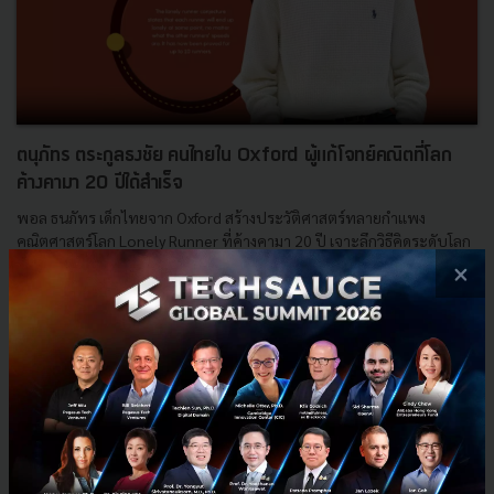
ตนุภัทร ตระกูลธงชัย คนไทยใน Oxford ผู้แก้โจทย์คณิตที่โลก
ค้างคามา 20 ปีได้สำเร็จ
พอล ธนภัทร เด็กไทยจาก Oxford สร้างประวัติศาสตร์ทลายกำแพง
คณิตศาสตร์โลก Lonely Runner ที่ค้างคามา 20 ปี เจาะลึกวิธีคิดระดับโลก
และการพิสูจน์ที่เขย่าวงการวิจัยปี 2026...
×
พฤษภาคม 5, 2026
| By
Techsauce Team
0
News
พอล ธนภัทร
Lonely Runner Conjecture