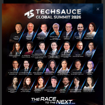
×
คนไม่ใช้ AI คือปลาทอง ไม่ค่อยฉลาด และจะถูกทิ้งไว้ข้างหลัง
คนที่ไม่เริ่มใช้ AI ก็คือปลาทองที่ถูกทิ้งไว้ข้างหลัง Masayoshi Son CEO
ของ SoftBank กล่าวเตือนคนที่ยังไม่เห็นถึงความสำคัญของ AI ในการ
ประชุมองค์กรระดับโลกของ Softbank ที่โตเกียว...
ตุลาคม 5, 2023
| By
Techsauce Team
71
News
ai
softbank
Masayoshi Son