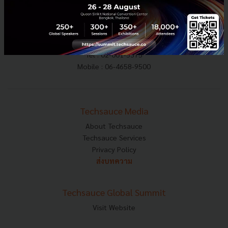
E-mail :
contact@techsauce.co
Tel : 02-001-5375
Mobile : 06-4658-9500
Techsauce Media
About Techsauce
Techsauce Services
Privacy Policy
ส่งบทความ
Techsauce Global Summit
Visit Website