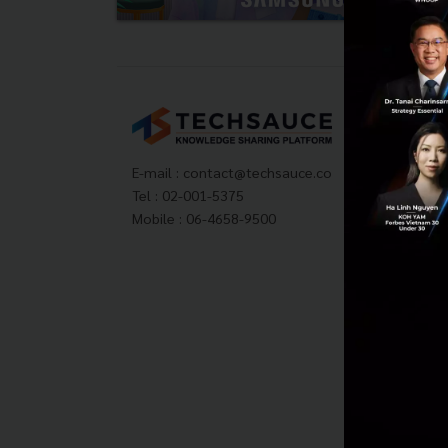
Tech
About
Techs
E-mail :
contact@techsauce.co
Privac
Tel : 02-001-5375
ส่งบ
Mobile : 06-4658-9500
Tech
Visit