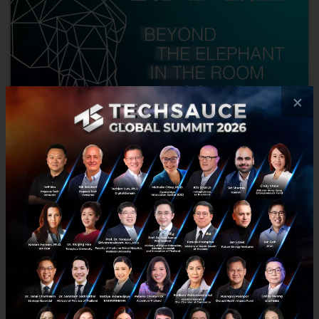
×
Beyond the Elephant in the Room MIT Media Lab
Southeast Asia Forum co-hosted by KBTG and
Bangkok Bank
This year, the MIT Media Lab, the institution’s interdisciplinary
research lab, is bringing the latest research and insights to
Bangkok at the “MIT Media Lab Southeast Asia Forum” ...
November 24, 2022
| By
Techsauce Team
30