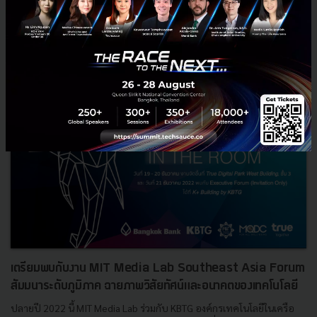
News
BBL
MIT
MQDC
KBTG
เตรียมพบกับงาน MIT Media Lab Southeast Asia Forum
สัมมนาระดับภูมิภาค ฉายภาพวิสัยทัศน์และอนาคตของเทคโนโลยี
ปลายปี 2022 นี้ MIT Media Lab ร่วมกับ KBTG องค์กรเทคโนโลยีในเครือ