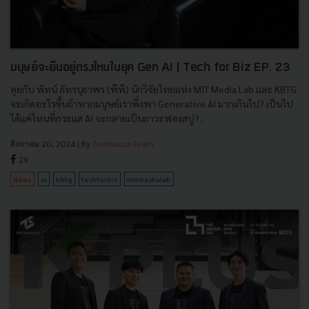
มนุษย์จะยืนอยู่ตรงไหนในยุค Gen AI | Tech for Biz EP. 23
คุยกับ พัทน์ ภัทรนุธาพร (พีพี) นักวิจัยไทยแห่ง MIT Media Lab และ KBTG
จะเกิดอะไรขึ้นถ้าหากมนุษย์เราพึ่งพา Generative AI มากเกินไป? เป็นไป
ได้แค่ไหนที่กระแส AI จะกลายเป็นภาวะฟองสบู่?...
สิงหาคม 20, 2024
| By
Techsauce Team
29
News
ai
kbtg
techforbiz
mitmedialab