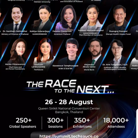
News
MOLOG
LogisTech
Series Seed
n-vest-venture
sauce Media
Trending Tags
 Techsauce
Corporate Innovation
auce Services
Digital Transformation
y Policy
E-Commerce
ทความ
Startup
Technology
sauce Global Summit
 Website