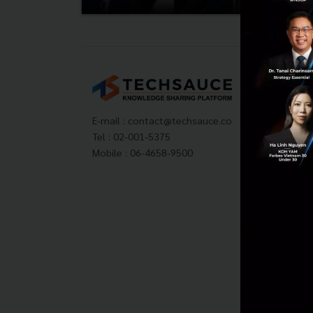
Tech
About
Techs
E-mail :
contact@techsauce.co
Privac
Tel : 02-001-5375
ส่งบ
Mobile : 06-4658-9500
Tech
Visit