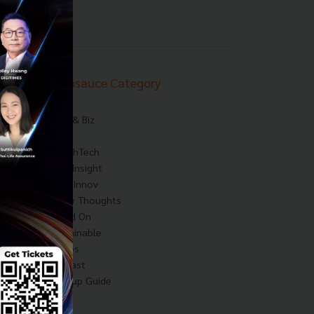
Techsauce Category
News
Tech & Biz
AI
HealthTech
Exec Insight
Corp Innov
Saucy Thoughts
Based On
Sustainable
Videos
Podcast
Startup Guide