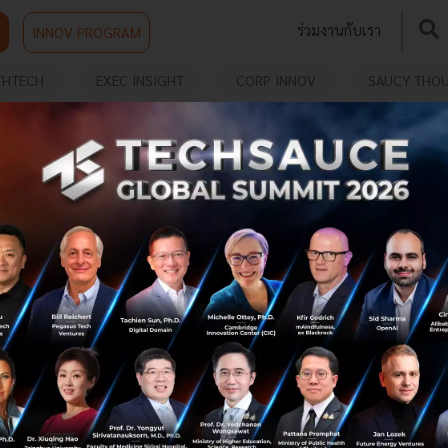
ร่วมงานกับเรา
INNOV PROGRAM
THTECH
EXEC INSIGHT
CORP INNOV
SAUCY THO
MOLOG สตาร์ทอัพ LogisTech ฝีมือคนไทย คว้าเงิน
ระดมทุนรอบ Seed จาก N-Vest Venture
MOLOG สตาร์ทอัพ LogisTech ฝีมือคนไทย คว้าเงินระดมทุน
รอบ Seed จาก N-Vest Venture โดยมีแผนจะนำเงินทุนมา
พัฒนาแพลตฟอร์มและการบริการลูกค้าของเราให้เข้าแข่งขัน
ในตลาดอย่างเต็มตัว และเริ่ม...
มีนาคม 4, 2022
| By
Techsauce Team
115