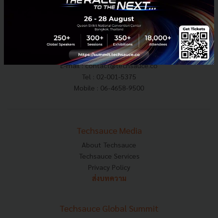
E-mail :
contact@techsauce.co
Tel : 02-001-5375
Mobile : 06-4658-9500
Techsauce Media
About Techsauce
Techsauce Services
Privacy Policy
ส่งบทความ
Techsauce Global Summit