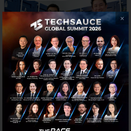
×
MOLOG สตาร์ทอัพ LogisTech ฝีมือคนไทย คว้าเงินระดมทุน
รอบ Seed จาก N-Vest Venture
MOLOG สตาร์ทอัพ LogisTech ฝีมือคนไทย คว้าเงินระดมทุนรอบ Seed
จาก N-Vest Venture โดยมีแผนจะนำเงินทุนมาพัฒนาแพลตฟอร์มและ
การบริการลูกค้าของเราให้เข้าแข่งขันในตลาดอย่างเต็มตัว และเริ่ม...
มีนาคม 4, 2022
| By
Techsauce Team
115
News
MOLOG
LogisTech
Series Seed
n-vest-venture