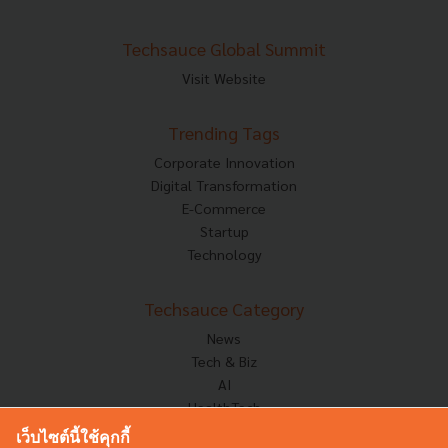
Techsauce Global Summit
Visit Website
Trending Tags
Corporate Innovation
Digital Transformation
E-Commerce
Startup
Technology
Techsauce Category
News
Tech & Biz
AI
HealthTech
Exec Insight
เว็บไซต์นี้ใช้คุกกี้