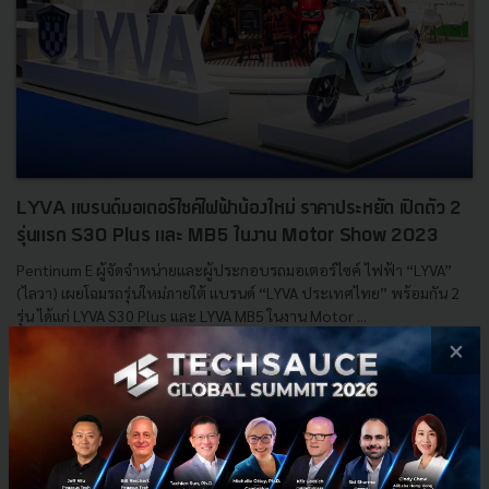
LYVA แบรนด์มอเตอร์ไซค์ไฟฟ้าน้องใหม่ ราคาประหยัด เปิดตัว 2
รุ่นแรก S30 Plus และ MB5 ในงาน Motor Show 2023
Pentinum E ผู้จัดจำหน่ายและผู้ประกอบรถมอเตอร์ไซค์ ไฟฟ้า “LYVA”
(ไลวา) เผยโฉมรถรุ่นใหม่ภายใต้ แบรนด์ “LYVA ประเทศไทย” พร้อมกัน 2
รุ่น ได้แก่ LYVA S30 Plus และ LYVA MB5 ในงาน Motor ...
×
มีนาคม 21, 2023
| By
Techsauce Team
14
News
LYVA
LYVA MB5
Pentinum E
LYVA S30 Plus