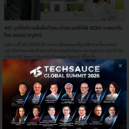
AIS รุกให้บริการยืนยันตัวตน ผ่านระบบดิจิทัล NDID รายแรกใน
ไทย บนแอป myAIS
หลังจากที่ AIS เปิดให้บริการระบบยืนยันและพิสูจน์ตัวตนครั้งแรกของ
วงการโทรคมนาคม ด้วยการทำงานร่วมกับ National Digital ID (NDID) กับ
บริการ IDP Agent (Identity Provider Agent) หรือบริก...
×
มีนาคม 11, 2022
| By
Techsauce Team
0
PR News
AIS
NDID
myAIS