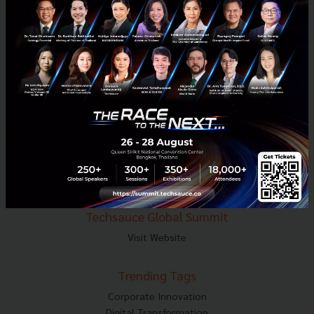
E-mail :
contact@techsauce.co
Tel : 02-001-5375
Mobile : 06-4658-9500
Techsauce Media
About Techsauce
Techsauce Services
Privacy Policy
ส่งบทความ
Techsauce Global Summit
Visit Website
Trending Tags
Corporate Innovation
Digital Transformation