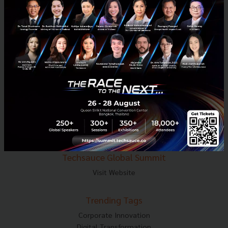
E-mail :
contact@techsauce.co
Tel : 02-001-5375
Mobile : 06-4658-9500
Techsauce Media
About Techsauce
Techsauce Services
Privacy Policy
ส่งบทความ
Techsauce Global Summit
Visit Website
Trending Tags
Corporate Innovation
Digital Transformation