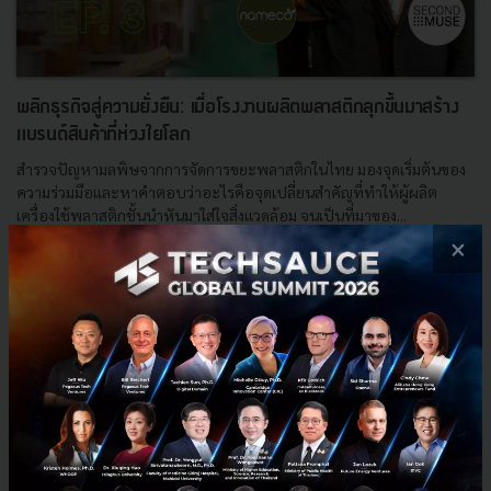
พลิกธุรกิจสู่ความยั่งยืน: เมื่อโรงงานผลิตพลาสติกลุกขึ้นมาสร้าง
แบรนด์สินค้าที่ห่วงใยโลก
สำรวจปัญหามลพิษจากการจัดการขยะพลาสติกในไทย มองจุดเริ่มต้นของ
ความร่วมมือและหาคำตอบว่าอะไรคือจุดเปลี่ยนสำคัญที่ทำให้ผู้ผลิต
เครื่องใช้พลาสติกชั้นนำหันมาใส่ใจสิ่งแวดล้อม จนเป็นที่มาของ...
×
ธันวาคม 15, 2023
| By
Techsauce Team
0
TS Video
Sustainable Focus
nameco
Techsauce
SecondMuse