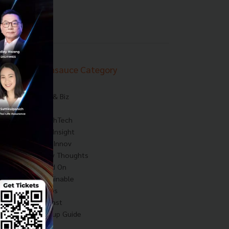
Techsauce Category
News
Tech & Biz
AI
HealthTech
Exec Insight
Corp Innov
Saucy Thoughts
Based On
Sustainable
Videos
Podcast
Startup Guide