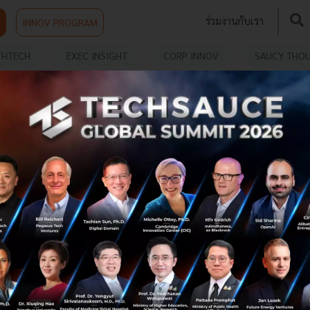
ร่วมงานกับเรา
INNOV PROGRAM
THTECH
EXEC INSIGHT
CORP INNOV
SAUCY THO
SAMSUNG ส่ง Neo QLED รุกตลาดทีวีพรีเมียมและ
ไฮเอนด์ ยกระดับมาตรฐานของนวัตกรรมทีวีอย่างต่อ
เนื่อง
SAMSUNG เปิดตัวทีวี Neo QLED (นีโอ คิวแอลอีดี) อย่างเป็น
ทางการในประเทศไทย พร้อมฉีกทุกขีดจำกัดแห่งความคมชัด
และสร้างปรากฏการณ์ความสมบูรณ์แบบของการรับชม ผ่าน
นวัตกรรมทีวีแห่งอนาคตที่ยั...
พฤษภาคม 28, 2021
| By
Techsauce Team
0