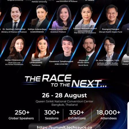
PR News
SAMSUNG
Neo QLED
sauce Media
Trending Tags
 Techsauce
Corporate Innovation
auce Services
Digital Transformation
y Policy
E-Commerce
ทความ
Startup
Technology
sauce Global Summit
 Website