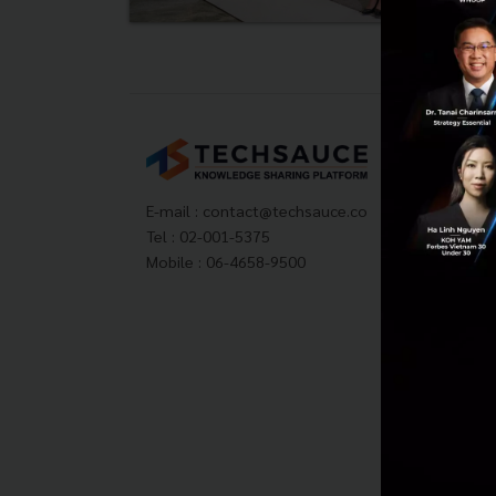
Tech
About
Techs
E-mail :
contact@techsauce.co
Privac
Tel : 02-001-5375
ส่งบ
Mobile : 06-4658-9500
Tech
Visit