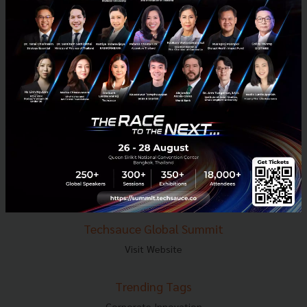
E-mail :
contact@techsauce.co
Tel : 02-001-5375
Mobile : 06-4658-9500
Techsauce Media
About Techsauce
Techsauce Services
Privacy Policy
ส่งบทความ
Techsauce Global Summit
Visit Website
Trending Tags
Corporate Innovation