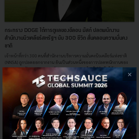
กระทราง DOGE ใต้การดูแลของอีลอน มัสก์ ปลดพนักงาน
สำนักงานนิวเคลียร์สหรัฐฯ นับ 300 ชีวิต สั่นคลอนความมั่นคง
ชาติ
เจ้าหน้าที่กว่า 300 คนที่สำนักงานบริหารความมั่นคงนิวเคลียร์แห่งชาติ
(NNSA) ถูกปลดออกจากงาน อันเป็นส่วนหนึ่งของการปลดพนักงานของ
กระทรวงพลังงาน จากการสนับสนุนของ DOGE โดยไม่ทันคิดให้ร...
×
กุมภาพันธ์ 19, 2025
| By
Techsauce Team
44
News
NNSA
DOGE
elon-musk
อีลอน-มัสก์