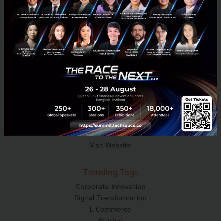
Mobile : 06-4658-9500
Techsauce Media
About Techsauce
Techsauce Services
Privacy Policy
ส่งบทความ
Techsauce Global Summit
Visit Website
Trending Tags
Corporate Innovation
Digital Transformation
E-Commerce
Startup