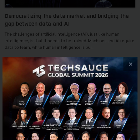
Democratizing the data market and bridging the
gap between data and AI
The challenges of artificial intelligence (AI), just like human
intelligence, is that it needs to be trained. Machines and AI require
data to learn, while human intelligence is bui...
December 21, 2018
| By
vanessa
×
13
Tech & Biz
AI
data
Blockchain
Ocean protocol
E-mail :
contact@techsauce.co
Tel : 02-001-5375