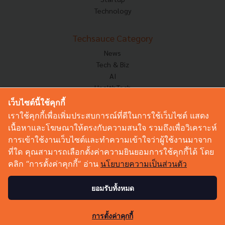
Technology
Techsauce Category
News
Tech & Biz
AI
HealthTech
Exec Insight
เว็บไซต์นี้ใช้คุกกี้
Corp Innov
เราใช้คุกกี้เพื่อเพิ่มประสบการณ์ที่ดีในการใช้เว็บไซต์ แสดง
Saucy Thoughts
เนื้อหาและโฆษณาให้ตรงกับความสนใจ รวมถึงเพื่อวิเคราะห์
Based On
การเข้าใช้งานเว็บไซต์และทำความเข้าใจว่าผู้ใช้งานมาจาก
Sustainable
ที่ใด คุณสามารถเลือกตั้งค่าความยินยอมการใช้คุกกี้ได้ โดย
Videos
คลิก “การตั้งค่าคุกกี้” อ่าน
นโยบายความเป็นส่วนตัว
Podcast
Startup Guide
ยอมรับทั้งหมด
© Copyright 2026 :
Techsauce All rights reserved.
การตั้งค่าคุกกี้