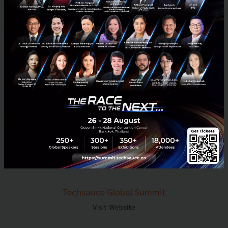
E-mail :
contact@techsauce.co
Tel : 02-001-5375
Mobile : 06-4658-9500
Techsauce Media
About Techsauce
Techsauce Services
Privacy Policy
ส่งบทความ
Techsauce Global Summit
Visit Website