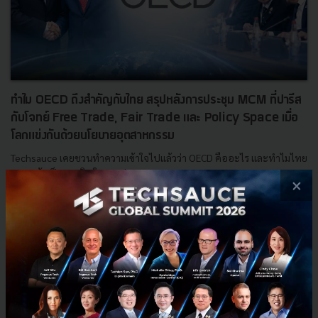
ทำไม OECD ถึงสำคัญกับไทย สรุปหลังการประชุม MCM ที่ปารีส
กับโจทย์ Free Trade, Fair Trade และ Policy Space เมื่อ
โลกแข่งกันด้วยนโยบายอุตสาหกรรม
Techsauce เคยชวนทำความเข้าใจไปแล้วว่า OECD คืออะไร และทำไมไทย
อยากเข้าเป็นสมาชิก ในการประชุม OECD Ministerial Council Meeting
×
2026 หรือ MCM ที่กรุงปารีส วันที่ 3 ถึง 4 มิถุนายน 2026...
มิถุนายน 15, 2026
| By
Techsauce Team
0
Tech & Biz
OECD
สันติธาร-เสถียรไทย
OECD Ministerial Council Meeting