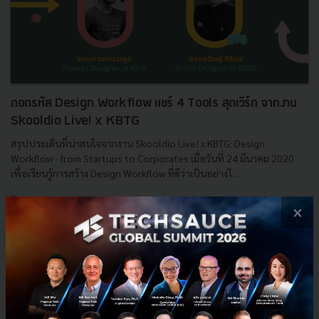
ถอดรหัส Design Workflow แชร์ 4 Tools สุดเวิร์ก จากงาน
Skooldio Live! x KBTG
สรุปประเด็นที่น่าสนใจจากงาน Skooldio Live! x KBTG: Design
Workflow - from Startups to Corporates เมื่อวันที่ 24 มีนาคม 2020
เพื่อเรียนรู้การสร้าง Design Workflow ที่ดีว่าเป็นอย่างไ...
มีนาคม 30, 2020
| By
Pacharee Toorakidsana
×
31
Tech & Biz
edtech
startup
online courses
online learning