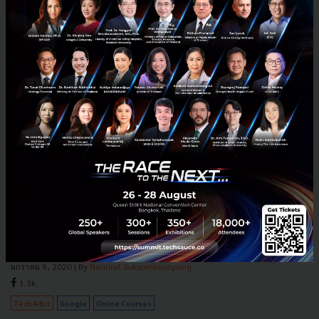
คอร์สออนไลน์เรียนฟรี จาก Google เน้นทักษะผู้ประกอบการ
พร้อมความรู้จำเป็นในการทำธุรกิจ
มาเรียนรู้ทักษะสำหรับผู้ประกอบการ ไม่ว่าจะเป็น การตลาด การสร้าง
ผลิตภัณฑ์ สร้างเครือข่าย ทดลองสินค้า และอีกมากมายจาก Google บริษัท
เทครายใหญ่ของโลก กับคอร์สแนะนำที่น่าสนใจกัน...
มกราคม 9, 2020
| By
Narinrat Suksomboonpong
1.3k
Tech & Biz
Google
Online Courses