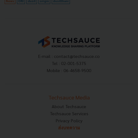
News
ORI
dusit
origin
dusitthani
E-mail :
contact@techsauce.co
Tel : 02-001-5375
Mobile : 06-4658-9500
Techsauce Media
About Techsauce
Techsauce Services
Privacy Policy
ส่งบทความ