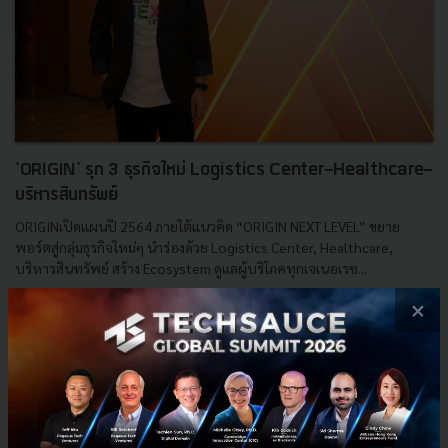
'ORIGIN' รุก 3 ธุรกิจใหม่ Logistics Center-Healthcare-
บริหารสินทรัพย์
ORIGINเปิดแผนปี 2564 ภายใต้แนวคิด “ORIGIN NEXT LEVEL” ขยาย
พอร์ตสู่กลุ่มธุรกิจใหม่ๆ นำร่องด้วย Logistics Center, Healthcare,
บริหารสินทรัพย์ สร้าง Ecosystem ดูแลผู้บริโภคทุกเจเนอเรช...
×
มีนาคม 11, 2021
| By
Techsauce Team
11
News
ORI
ORIGIN
ออริจิ้น