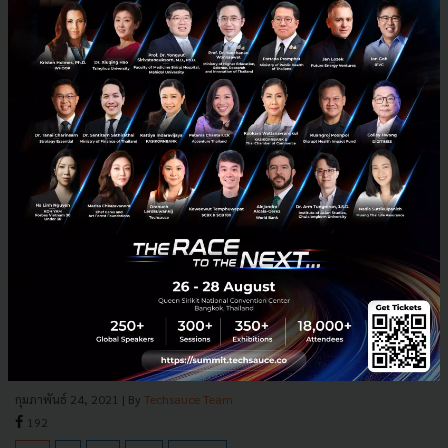
'ออริจิ้น' ร่วมทุน 'ดุสิตธานี' ปั้นคอนโด High end ใจกลาง
ศรีราชา รองรับการเติบโตด้านการลงทุน-การท่องเที่ยวแถบ EEC
“ออริจิ้น พร็อพเพอร์ตี้” เปิดดีลร่วมทุน “กลุ่มดุสิตธานี” ครั้งแรก ปั้นคอนโด
ไฮเอนด์ตรงข้ามตึกคอม ใจกลางศรีราชา มูลค่าโครงการ 1,400 ล้านบาท
หวังร่วมกันต่อยอดและรองรับโอกาสการเติบโตขอ...
กุมภาพันธ์ 24, 2021
| By
Techsauce Team
192