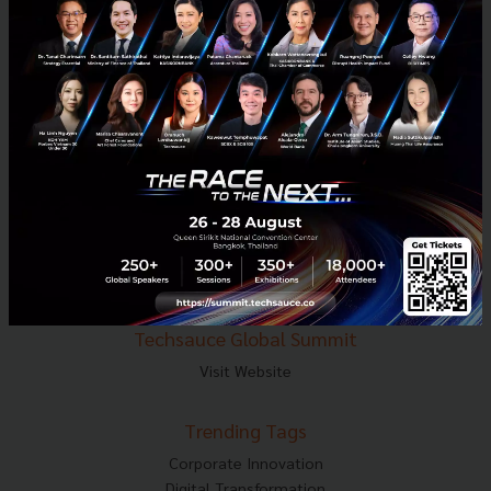
E-mail :
contact@techsauce.co
Tel : 02-001-5375
Mobile : 06-4658-9500
Techsauce Media
About Techsauce
Techsauce Services
Privacy Policy
ส่งบทความ
Techsauce Global Summit
Visit Website
Trending Tags
Corporate Innovation
Digital Transformation