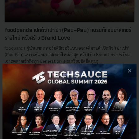
foodpanda เปิดตัว เปาเปา (Pau-Pau) แบรนด์แอมบาสเดอร์
รายใหม่ หวังสร้าง Brand Love
foodpanda ผู้นำแพลตฟอร์มดิลิเวอรี่แบบออน-ดีมานด์ เปิดตัว 'เปาเปา'
(Pau-Pau) แบรนด์แอมบาสเดอร์ใหม่ล่าสุด หวังสร้าง Brand Love พร้อม
เจาะตลาดเข้าถึงทุก Generation เผยเตรียมอัดฉีดทุนรุ...
×
มกราคม 21, 2022
| By
Techsauce Team
0
News
Pau-Pau
foodpanda
food-delivery