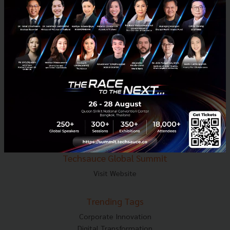
E-mail :
contact@techsauce.co
Tel : 02-001-5375
Mobile : 06-4658-9500
Techsauce Media
About Techsauce
Techsauce Services
Privacy Policy
ส่งบทความ
Techsauce Global Summit
Visit Website
Trending Tags
Corporate Innovation
Digital Transformation