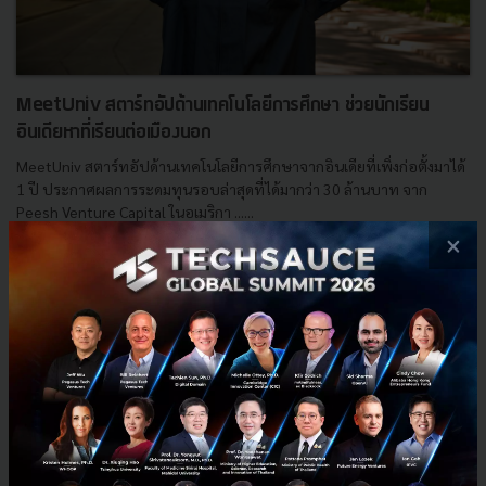
MeetUniv สตาร์ทอัปด้านเทคโนโลยีการศึกษา ช่วยนักเรียน
อินเดียหาที่เรียนต่อเมืองนอก
MeetUniv สตาร์ทอัปด้านเทคโนโลยีการศึกษาจากอินเดียที่เพิ่งก่อตั้งมาได้
1 ปี ประกาศผลการระดมทุนรอบล่าสุดที่ได้มากว่า 30 ล้านบาท จาก
Peesh Venture Capital ในอเมริกา ......
×
พฤษภาคม 20, 2015
| By
Techsauce Team
0
News
VC
India
Peesh
Startup