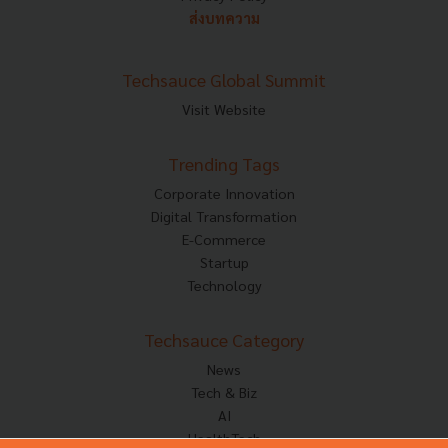
ส่งบทความ
Techsauce Global Summit
Visit Website
Trending Tags
Corporate Innovation
Digital Transformation
E-Commerce
Startup
Technology
Techsauce Category
News
Tech & Biz
AI
HealthTech