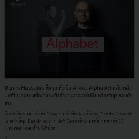
Demis Hassabis ขึ้นคุม หัวเรือ AI ของ Alphabet แล้ว หลัง
Jeff Dean พนักงานระดับตำนานลาออกไปตั้ง Startup ของตัว
เอง
สั่นสะเทือนวงการไอที Google ปรับทัพ AI ครั้งใหญ่ Demis Hassabis
สละเก้าอี้คุม DeepMind ด้าน Jeff Dean ตำนานพนักงานคนที่ 30
ประกาศลาออกตั้งบริษัทใหม่...