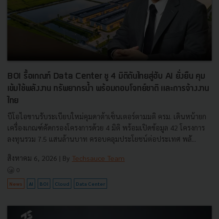
BOI รื้อเกณฑ์ Data Center ชู 4 มิติดันไทยสู่ฮับ AI ยั่งยืน คุม
เข้มใช้พลังงาน ทรัพยากรน้ำ พร้อมตอบโจทย์ชาติ และการจ้างงาน
ไทย
บีโอไอขานรับระเบียบใหม่คุมดาต้าเซ็นเตอร์ตามมติ ครม. เดินหน้ายก
เครื่องเกณฑ์คัดกรองโครงการด้วย 4 มิติ พร้อมเปิดข้อมูล 42 โครงการ
ลงทุนรวม 7.5 แสนล้านบาท ครอบคลุมประโยชน์ต่อประเทศ พลั...
สิงหาคม 6, 2026
| By
Techsauce Team
0
News
AI
BOI
Cloud
Data Center