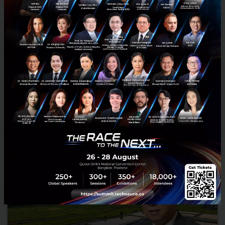
3 เรื่องที่ประเทศไทยต้อง Focus สร้างคน–นวัตกรรม–ปฏิรูป
ระบบราชการ เพื่อยกระดับขีดความสามารถประเทศ
นายอนุทิน ชาญวีรกูล นายกรัฐมนตรีและรัฐมนตรีว่าการกระทรวง
มหาดไทย กล่าวปาฐกถาพิเศษในหัวข้อ “ฝ่าวิกฤติ รับมือระเบียบโลก
ใหม่” ในงาน The INTANIA Forum...
สิงหาคม 6, 2026
| By
Techsauce Team
0
News
ประเทศไทย
เศรษฐกิจไทย