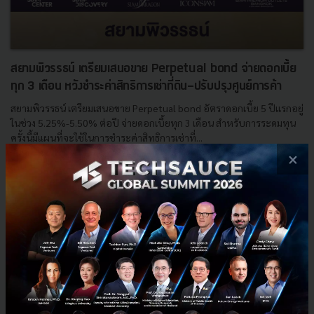
สยามพิวรรธน์ เตรียมเสนอขาย Perpetual bond จ่ายดอกเบี้ย
ทุก 3 เดือน หวังชำระค่าสิทธิการเช่าที่ดิน-ปรับปรุงศูนย์การค้า
สยามพิวรรธน์ เตรียมเสนอขาย Perpetual bond อัตราดอกเบี้ย 5 ปีแรกอยู่
ในช่วง 5.25%-5.50% ต่อปี จ่ายดอกเบี้ยทุก 3 เดือน สำหรับการระดมทุน
ครั้งนี้มีแผนที่จะใช้ในการชำระค่าสิทธิการเช่าที่...
×
กรกฎาคม 18, 2022
| By
Techsauce Team
36
PR News
หุ้นกู้
siam-piwat
สยามพิวรรธน์
Perpetual bond