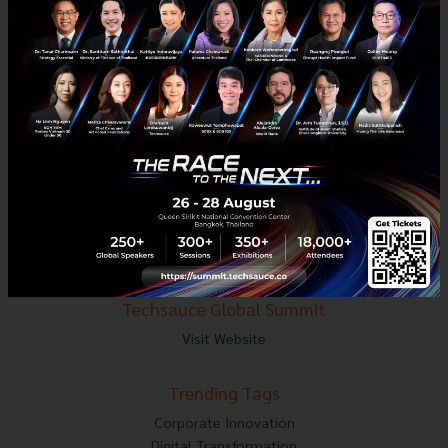
E-mail :
contact@techsauce.co
Tel : 02-001-5375
Mobile : 06-4658-9500
Techsauce Media
About Techsauce
Techsauce Services
Privacy Policy
ส่งบทความ
Techsauce Global Summit
Visit Website
Trending Tags
Corporate Innovation
Digital Transformation