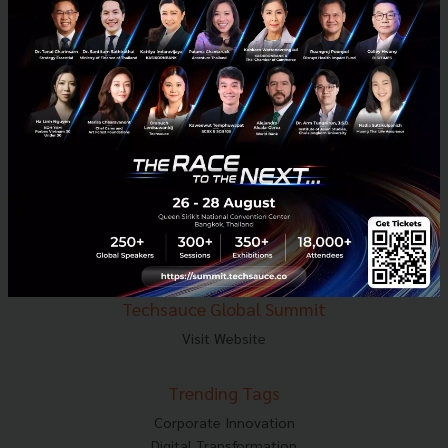
E-mail :
contact@techsauce.co
Tel : 02-001-5375
Mobile : 06-4658-9500
Techsauce Media
About Techsauce
Techsauce Services
Privacy Policy
ส่งบทความ
Techsauce Global Summit
Visit Website
Trending Tags
Corporate Innovation
Digital Transformation