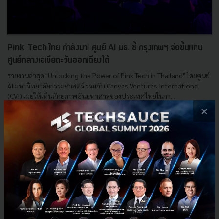
Pink Tech ไทย กำลังมา! ศูนย์ AI มธ. ชี้ กรุงเทพฯ จ่อขึ้นแท่น
ศูนย์กลางเอเชียตะวันออกเฉียงใต้
รายงานล่าสุด "Unlocking the Power of Pink Tech in Thailand" โดยศูนย์
AI มหาวิทยาลัยธรรมศาสตร์ ร่วมกับ Canvas Ventures International
(CVI) เผยให้เห็นศักยภาพอันมหาศาลของประเทศไทยในกา...
×
พฤศจิกายน 25, 2024
| By
Techsauce Team
0
News
CVI
Pink Tech
Pink Economy