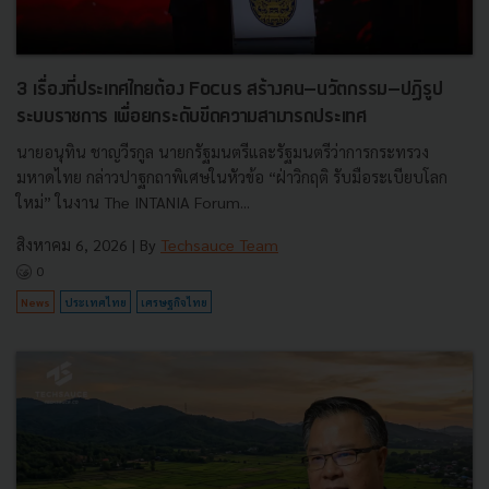
3 เรื่องที่ประเทศไทยต้อง Focus สร้างคน–นวัตกรรม–ปฏิรูป
ระบบราชการ เพื่อยกระดับขีดความสามารถประเทศ
นายอนุทิน ชาญวีรกูล นายกรัฐมนตรีและรัฐมนตรีว่าการกระทรวง
มหาดไทย กล่าวปาฐกถาพิเศษในหัวข้อ “ฝ่าวิกฤติ รับมือระเบียบโลก
ใหม่” ในงาน The INTANIA Forum...
สิงหาคม 6, 2026
| By
Techsauce Team
0
News
ประเทศไทย
เศรษฐกิจไทย