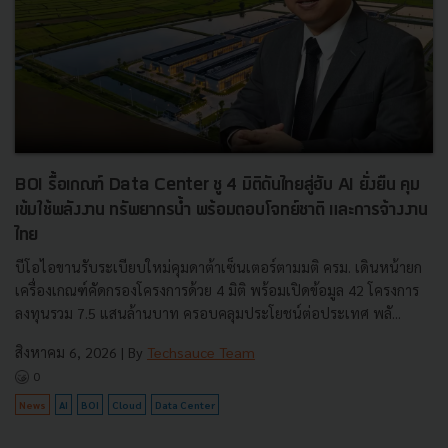
BOI รื้อเกณฑ์ Data Center ชู 4 มิติดันไทยสู่ฮับ AI ยั่งยืน คุม
เข้มใช้พลังงาน ทรัพยากรน้ำ พร้อมตอบโจทย์ชาติ และการจ้างงาน
ไทย
บีโอไอขานรับระเบียบใหม่คุมดาต้าเซ็นเตอร์ตามมติ ครม. เดินหน้ายก
เครื่องเกณฑ์คัดกรองโครงการด้วย 4 มิติ พร้อมเปิดข้อมูล 42 โครงการ
ลงทุนรวม 7.5 แสนล้านบาท ครอบคลุมประโยชน์ต่อประเทศ พลั...
สิงหาคม 6, 2026
| By
Techsauce Team
0
News
AI
BOI
Cloud
Data Center