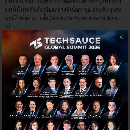
การมีส่วนร่วม เพื่อสร้างอนาคตที่สดใสสำหรับผู้ประกอบ
การทั้งในระดับท้องถิ่นและระดับโลก" คุณ ธนะชัย กุลสม
บูรณ์สินธ์ ผู้ร่วมก่อตั้ง Canvas Ventures International
กล่าว
×
โครงการนี้ตั้งเป้าระดมทุนรวมกว่า 500 ล้านบาท และสร้าง
มูลค่าทางธุรกิจ 5,000 ล้านบาท ภายในไม่กี่ปี โดยมีเสา
หลักยุทธศาสตร์ 8 ด้าน ได้แก่ การวางรากฐานธุรกิจ การ
เปิดตลาดใหม่ การสร้างกลยุทธ์ การส่งเสริมความคิด
สร้างสรรค์ และการบริหารจัดการการลงทุน
โอกาสการเข้าร่วมโครงการ
ผู้สนใจสามารถสมัครเข้าร่วมโครงการ PAINT ได้ตั้งแต่วันที่
6 ธันวาคม 2024 โดยมีค่าลงทะเบียนแบบ Early Bird
129,900 บาทต่อคน จนถึงวันที่ 6 มกราคม 2025 โครงการ