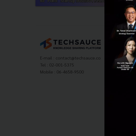
Tech
About
Techs
E-mail :
contact@techsauce.co
Privac
Tel : 02-001-5375
ส่งบ
Mobile : 06-4658-9500
Tech
Visit