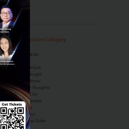
Techsauce Category
News
Tech & Biz
AI
HealthTech
Exec Insight
Corp Innov
Saucy Thoughts
Based On
Sustainable
Videos
Podcast
Startup Guide