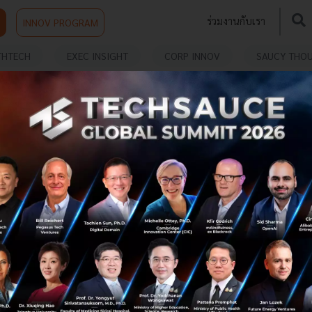
ร่วมงานกับเรา
INNOV PROGRAM
THTECH
EXEC INSIGHT
CORP INNOV
SAUCY THO
'VISA' ทุ่ม 5,300 ล้านดอลลาร์ ซื้อ ‘Plaid’
Fintech Startup ต่อแอปฯ​ การเงินตรงสู่บัญชี
ธนาคาร
VISA ผู้ให้บริการทางการเงินระดับโลกประกาศซื้อกิจการ
Fintech Startup ที่ชื่อว่า Plaid ด้วยมูลค่าสูงถึง 5,300 ล้าน
ดอลลารห์สหรัฐฯ โดยเป็นจำนวนเงินสูงกว่ามูลค่าประเมินธุรกิจ
ถึง 2 เท่า...
มกราคม 16, 2020
| By
Techsauce Team
312