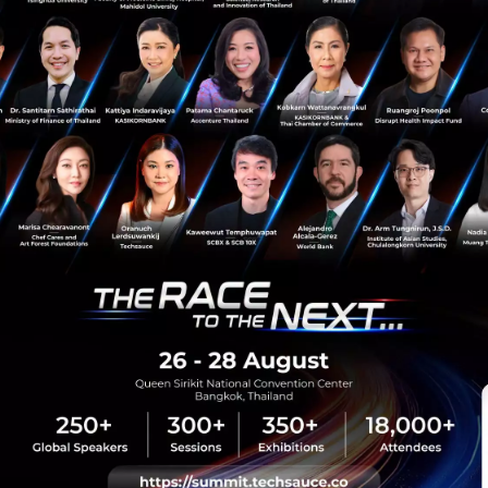
News
Deal Digest
VISA
Plaid
Startup
merge-and-acquired
sauce Media
Trending Tags
 Techsauce
Corporate Innovation
auce Services
Digital Transformation
y Policy
E-Commerce
ทความ
Startup
Technology
sauce Global Summit
 Website