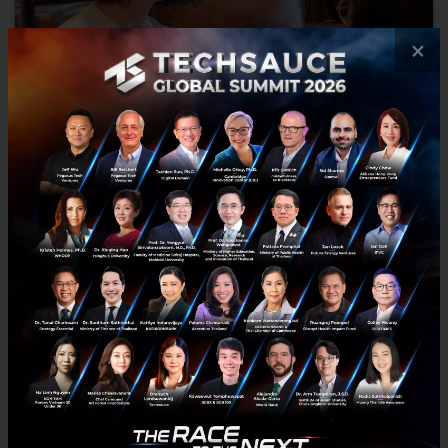
×
ถ้ารัฐฯ ปรับตัวไม่ดี Smart City ก็เกิดไม่ได้! คุยกับ Power
Ledger เรื่องพลังงานของเมืองอนาคต
หากพูดถึงการเป็น Smart City นอกเหนือจากเรื่องของเทคโนโลยี 5G และ
IoT แล้ว การจัดการพลังงานก็ถือเป็นปัจจัยหลักที่ช่วยให้เทคโนโลยีต่างๆ ใน
Smart City ขับเคลื่อนได้อย่างมั่นคง ซึ่งอัน...
กุมภาพันธ์ 22, 2019
| By
Techsauce Team
198
Saucy Thoughts
bcpg
Smart City
EnergyTech
Power Ledger