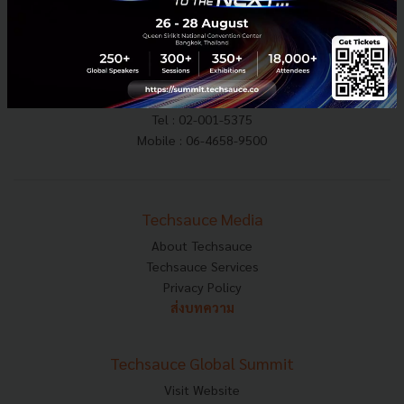
E-mail :
contact@techsauce.co
Tel : 02-001-5375
Mobile : 06-4658-9500
Techsauce Media
About Techsauce
Techsauce Services
Privacy Policy
ส่งบทความ
Techsauce Global Summit
Visit Website