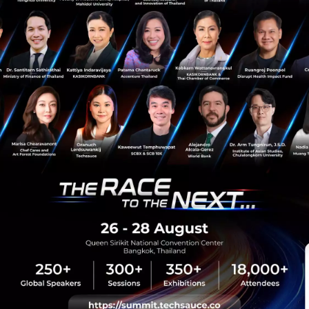
sauce Media
Trending Tags
 Techsauce
Corporate Innovation
auce Services
Digital Transformation
y Policy
E-Commerce
ทความ
Startup
Technology
sauce Global Summit
 Website