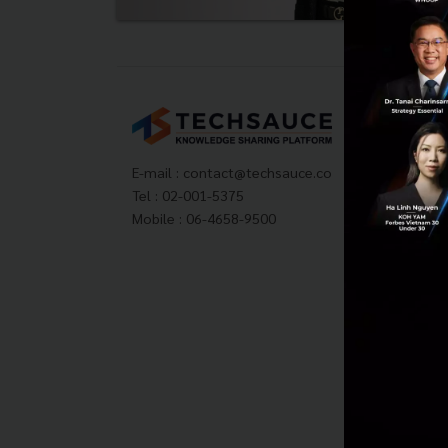
Tech
About
Techs
E-mail :
contact@techsauce.co
Privac
Tel : 02-001-5375
ส่งบ
Mobile : 06-4658-9500
Tech
Visit