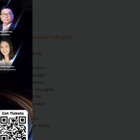
Techsauce Category
News
Tech & Biz
AI
HealthTech
Exec Insight
Corp Innov
Saucy Thoughts
Based On
Sustainable
Videos
Podcast
Startup Guide