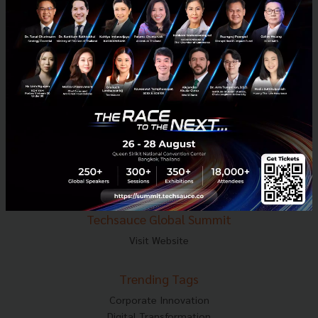
E-mail :
contact@techsauce.co
Tel : 02-001-5375
Mobile : 06-4658-9500
Techsauce Media
About Techsauce
Techsauce Services
Privacy Policy
ส่งบทความ
Techsauce Global Summit
Visit Website
Trending Tags
Corporate Innovation
Digital Transformation