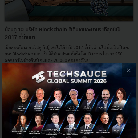
ย้อนดู 10 บริษัท Blockchain ที่เติบโตและมาแรงที่สุดในปี
2017 ที่ผ่านมา
เมื่อลองย้อนกลับไปดู ก็ปฏิเสธไม่ได้ว่าปี 2017 ที่เพิ่งผ่านไปนั้นเป็นปีทอง
ของ Blockchain และ เงินดิจิทัลอย่างแท้จริง โดย Bitcoin โตจาก 950
ดอลลาร์ในช่วงต้นปี จนแตะ 20,000 ดอลลาร์ในช...
×
มกราคม 4, 2018
| By
Techsauce Team
5
Tech & Biz
GDAX
IOTA
Qtum
golem