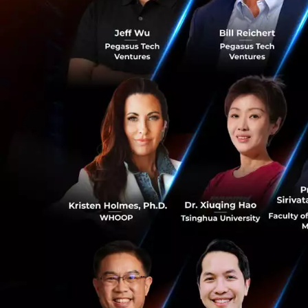
มูลค่าตามราคาตลาด
Ethereum เป็นแพล
อัตโนมัติโดยไม่ต้อ
โดยมี Vitalik But
ประธานกรรมการบริ
0