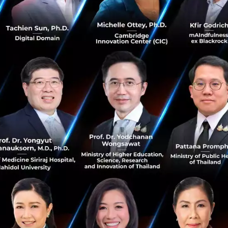
: 73
พันล้านดอลลาร์
ตฟอร์มกระจายศูนย์ที่ทำงานบน smart contracts ช่วยให้เก
งใช้คนเลย
erin ผู้ชนะจากงาน World Technology Award 2014 และ Jeffr
ษัท Amazon ร่วมพัฒนา Ethereum ขึ้นมาเมื่อเดือนกรกฎาคม