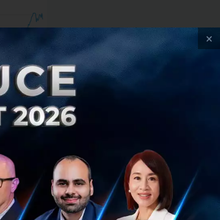
×
จคต่ออาทิตย์ กลาย
แรงในปีที่ผ่านมา