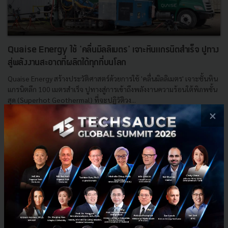
Quaise Energy ใช้ 'คลื่นมิลลิเมตร' เจาะหินแกรนิตสำเร็จ ปูทาง
สู่พลังงานสะอาดที่ผลิตได้ทุกที่บนโลก
Quaise Energy สร้างประวัติศาสตร์ด้วยการใช้ 'คลื่นมิลลิเมตร' เจาะชั้นหิน
แกรนิตลึก 100 เมตรสำเร็จ ปูทางสู่การเข้าถึงพลังงานความร้อนใต้พิภพขั้น
สุด (Superhot Geothermal) ที่จะปฏิวัติวง...
×
กรกฎาคม 29, 2025
| By
Techsauce Team
0
Sustainable Focus
MIT
Geothermal
Climate Tech
Quaise Energy