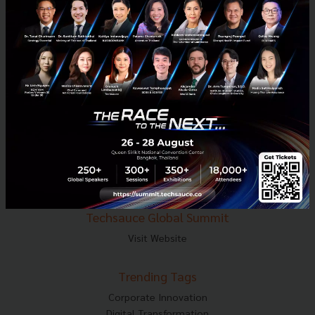
E-mail :
contact@techsauce.co
Tel : 02-001-5375
Mobile : 06-4658-9500
Techsauce Media
About Techsauce
Techsauce Services
Privacy Policy
ส่งบทความ
Techsauce Global Summit
Visit Website
Trending Tags
Corporate Innovation
Digital Transformation