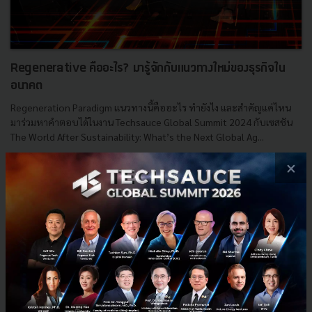
Regenerative คืออะไร? มารู้จักกับแนวทางใหม่ของธุรกิจใน
อนาคต
Regeneration Paradigm แนวทางนี้คืออะไร ทำยังไง และสำคัญแค่ไหน
มาร่วมหาคำตอบได้ในงาน Techsauce Global Summit 2024 กับเซสชัน
The World After Sustainability: What’s the Next Global Ag...
สิงหาคม 9, 2024
| By
Techsauce Team
×
3
Sustainable Focus
SCG
sb-thailand
Regenerative
techsauce-global-summit-2024