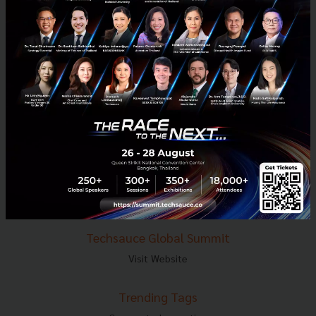
E-mail :
contact@techsauce.co
Tel : 02-001-5375
Mobile : 06-4658-9500
Techsauce Media
About Techsauce
Techsauce Services
Privacy Policy
ส่งบทความ
Techsauce Global Summit
Visit Website
Trending Tags