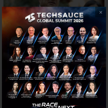
×
ประธานเจ้าหน้าที่บริหาร Huawei ย้ำ บริษัทไม่ได้เป็นสายลับให้
รัฐบาลจีน พร้อมยกย่องทรัมป์กับภาพลักษณ์ที่หาได้ยากยิ่ง
Huawei จะไม่ยินยอมให้รัฐบาลจีนเข้าถึงข้อมูลลูกค้า แม้รัฐบาลจะร้องขอ
ก็ตาม ประธานเจ้าหน้าที่บริหารและผู้ก่อตั้งบริษัท Huawei กล่าวย้ำเมื่อวัน
อังคารที่ผ่านมา ท่ามกลางกระแสกดดันทางการเ...
มกราคม 16, 2019
| By
Techsauce Team
64
News
China
Huawei
Ren Zhengfei