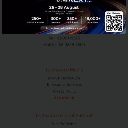
E-mail :
contact@techsauce.co
Tel : 02-001-5375
Mobile : 06-4658-9500
Techsauce Media
About Techsauce
Techsauce Services
Privacy Policy
ส่งบทความ
Techsauce Global Summit
Visit Website