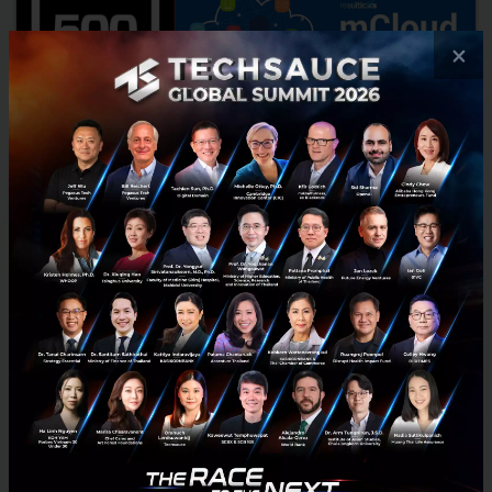
×
500 Tuk Tuks funds 'Resulticks' to boost
marketing automation growth in the region
500 Tuk Tuks (500 Startups’ Thai focused fund) announced a brand
new entry into its portfolio of investments – this time in the
burgeoning space of marketing automation, with Resul...
April 26, 2017
| By
Techsauce Team
0
PR News
Fund
Grow
Resulticks
500 TukTuks