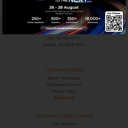
E-mail :
contact@techsauce.co
Tel : 02-001-5375
Mobile : 06-4658-9500
Techsauce Media
About Techsauce
Techsauce Services
Privacy Policy
ส่งบทความ
Techsauce Global Summit
Visit Website