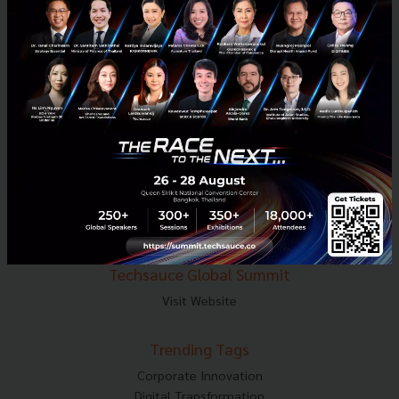
E-mail :
contact@techsauce.co
Tel : 02-001-5375
Mobile : 06-4658-9500
Techsauce Media
About Techsauce
Techsauce Services
Privacy Policy
ส่งบทความ
Techsauce Global Summit
Visit Website
Trending Tags
Corporate Innovation
Digital Transformation