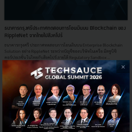
ธนาคารกรุงศรีประกาศทดสอบการโอนเงินบน Blockchain ของ
RippleNet จากไทยไปสิงคโปร์
ธนาคารกรุงศรี ประกาศทดสอบการโอนเงินบน Enterprise Blockchain
Solution อย่าง RippleNet ระหว่างบัญชีของบริษัทในเครือ มิตซูบิชิ
คอร์ปอเรชั่น ในไทยกับสิงคโปร์ ภายใต้ Regulatory Sandbox ...
×
พฤษภาคม 15, 2018
| By
Jenpasit Puprasert
23
PR News
Ripple
FinTech
Krungsri
RippleNet