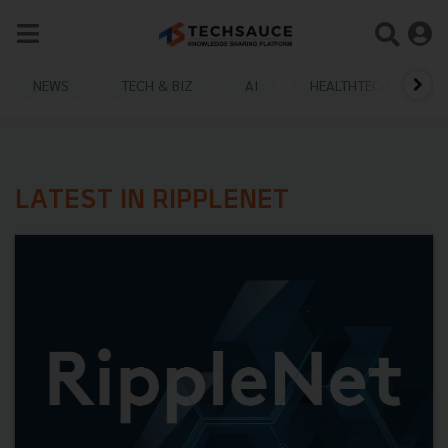
NEWS
TECH & BIZ
AI
HEALTHTECH
LATEST IN RIPPLENET