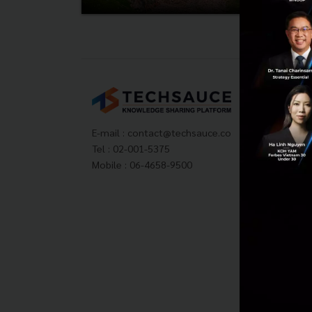
Tech
About
Techs
E-mail :
contact@techsauce.co
Privac
Tel : 02-001-5375
ส่งบ
Mobile : 06-4658-9500
Tech
Visit