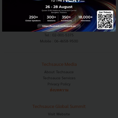
E-mail :
contact@techsauce.co
Tel : 02-001-5375
Mobile : 06-4658-9500
Techsauce Media
About Techsauce
Techsauce Services
Privacy Policy
ส่งบทความ
Techsauce Global Summit
Visit Website