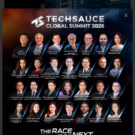
×
Node และ Mining ในโลก Blockchain คืออะไร แตกต่างกัน
อย่างไร ?
หากอยู่ในแวดวงของ Blockchain คงเคยได้ยินคำว่า Node หรือ Mining กัน
มาบ้าง ซึ่งทั้งสองอย่างมีความแตกต่างกันไม่น้อย ดังนั้นในบทความนี้เราจะ
มาเรียนรู้เรื่องนี้กัน...
กันยายน 12, 2022
| By
Techsauce Team
20
Tech & Biz
GALA
node
mining
blockchain101