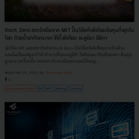
Rock Zero สตาร์ทอัพจาก MIT ปั้นวิธีสกัดลิเทียมต้นทุนต่ำสุดใน
โลก ด้วยน้ำยากัดกระจก ได้ทั้งลิเทียม อะลูมินา ซิลิกา
นักวิจัย MIT และสตาร์ทอัพ Rock Zero เปิดวิธีสกัดลิเทียมจากหินด้วย
แอมโมเนียมฟลูออไรด์ ทำงานที่อุณหภูมิต่ำ ไม่ต้องเผาหินพันองศา ต้นทุน
ถูกลงราวครึ่งหนึ่ง ปล่อยคาร์บอนน้อยลง แถมได้อะลู...
พฤษภาคม 29, 2026
| By
Techsauce Team
0
Sustainable Focus
EV
MIT
Mining
Lithium