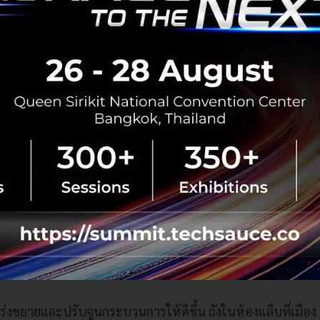
มีนได้ภายในไม่กี่วัน และทีมงานก็ลดเวลานี้ลงเหลือต่ำกว่า 12 
ู้เขียนหลักของงานวิจัยและประธานเจ้าหน้าที่ฝ่ายเทคโนโลยี (C
ที่แตกต่างจากเคมีทั่วไปคือกระบวนการนี้กลับด้านวิธีคิด ด้วย
ง Mowbray บอกว่า
"การละลายซิลิกาคือส่วนที่ยากที่สุดในการ
ตที่ได้ไม่ได้มีแค่ลิเทียม หลังผ่านขั้นตอนทำความสะอาดเพิ่มอี
่เอาไปทำแบตเตอรี่ได้ อะลูมินาที่ส่งเข้าโรงถลุงทำอะลูมิเนียมไ
ลงในคอนกรีตได้ ส่วนกรดที่ใช้ก็วนกลับมาใช้ซ้ำในระบบเดิมแบ
 เรียกแนวคิดนี้ว่า 'การขุดแร่แบบใช้ทุกส่วนจนหมดไม่เหลือทิ้ง
ิ้นส่วนตั้งแต่หัวจรดหาง ที่ผ่านมาทีมงานทดสอบกระบวนการนี้ก
วถึง 17 แหล่ง
ะก้าวต่อไป
ร่งขยายและปรับจูนกระบวนการให้ดีขึ้น ถังในห้องแล็บที่เมือง