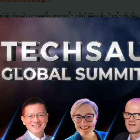
ยมแบบเดิมถึงเป็นปัญหา
ยมที่คุ้มที่สุดคือการดูดขึ้นมาจากน้ำเกลือใต้ดิน ซึ่งเป็นน้ำเค็มท
านนับพันปี แต่วิธีนี้ทำได้แค่บางพื้นที่บนโลก แถมยังต้องใช
ักษ์
ือการขุดจากหินแข็ง ซึ่งต้องระเบิดสายแร่ก้อนใหญ่ออกมา เอาไ
เคมีอันตราย กระบวนการทั้งหมดกินพลังงานมหาศาลและทิ้งของ
ยายามตอบจึงเป็นว่า จะดึงลิเทียมออกจากหินโดยไม่ต้องเผาและไ
นห้องน้ำ สู่ห้องแล็บที่ Cambridge
จัยนี้ไม่ได้มาจากเหมืองลิเทียม แต่มาจากอีกบริษัทที่ Chiang ก่อ
ซีเมนต์ด้วยกระบวนการไฟฟ้าเคมี ทีมงานกำลังมองหาแหล่งซิลิก
อทำซีเมนต์ให้แข็งแรงขึ้น