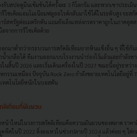
รับสปอดูมีนเข้มข้นได้ครั้งละ 3 กิโลกรัม และพวกเขาประเมิน
 ถ้ารีไซเคิลแอมโมเนียมฟลูออไรด์กลับมาใช้ได้ในระดับสูง จะสกั
ลาร์สหรัฐต่อเมตริกตัน แถมยังเล็งแหล่งกรดราคาถูกในภาคอุต
ือจากการรีไซเคิลด้วย
ออกมาต่ำกว่ากระบวนการสกัดลิเทียมจากหินแข็งอื่น ๆ ที่ใช้กันอ
น้ำเกลือได้ ทีมงานออกแบบโรงงานนำร่องไว้แล้วและกำลังหาพื้
ายในสิ้นปี 2026 และเริ่มเดินเครื่องในปี 2027 ขณะนี้อยู่ระหว่า
กรรมเหมือง ปัจจุบัน Rock Zero กำลังขยายเทคโนโลยีอยู่ที่ T
ยเทคโนโลยีหนักในบอสตัน
ดลิเทียมที่ผันผวน
่นหน้าใหม่ในวงการสกัดลิเทียมคือความผันผวนของตลาด ราคาลิ
ากจุดพีคในปี 2022 ดิ่งลงเหวในช่วงปลายปี 2024 แล้วค่อย ๆ ไต่กลั