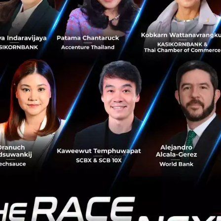
จ้าหน้าที่จากหน่วยงาน Advanced Research Projects Agenc
มหันมาจับสปอดูมีน
ย่างไร และเด็ดตรงไหน
ารแปรรูปสปอดูมีนแบบเดิมคือการเอาไปเผาในเตาเผาที่อุณหภู
ให้แร่เปลี่ยนเฟส พองตัวออก แล้วลิเทียมข้างในจะถูกดึงออกมาไ
ร้อนระดับนี้ไปได้จึงช่วยประหยัดทั้งค่าพลังงานและลดการป
วมก่อตั้ง Rock Zero ชี้ว่านี่คือหัวใจของความได้เปรียบ
ิกพึ่งเตาเผายังปลดล็อกให้ใช้แร่บางชนิดที่เดิมเผาไม่ได้ เพราะแ
เปลี่ยนเฟสตามที่ควร แต่กลับหลอมละลายแล้วแข็งเป็นวัสดุคล
ี้อาศัยแค่ถังพลาสติกที่มีใบกวนธรรมดา ทำงานที่อุณหภูมิไม่เ
ยมฟลูออไรด์จะค่อย ๆ ละลายแร่ซิลิเกต ซึ่งในการทดลองช่วงแร