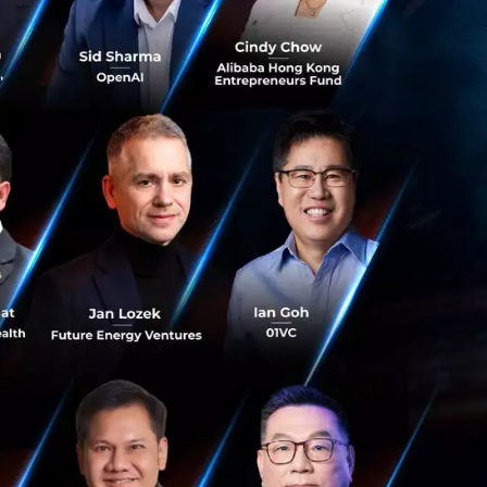
รูปที่ว่องไวกว่าเดิม
ริก (Hydrofluoric
ันสร้างกรดไฮโดรฟลู
mingham รัฐ
วนั้นขึ้นมา แล้วคิด
มเนียมฟลูออไรด์
 มันละลายแร่ซิลิ
ne) แร่ที่มักถูกขุด
ug Wicks ที่ปรึกษา