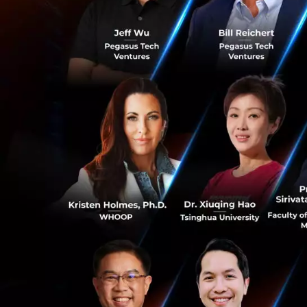
วิธีหนึ่งที่จะได้วั
ปัญหาคือการละลายแร่
Acid) ซึ่งเป็นสารเ
ออริกออกมาเป็นผลพ
จุดพลิกมาจากความท
Massachusetts เมื
ว่าในนั้นมันมีอะไ
ครีมกัดกระจกที่หาซ
(Ammonium Fluorid
เกตได้จริงโดยไม่
0
เคมีแบบนี้ใช้ได้กั
มาทำลิเทียม กลายเ