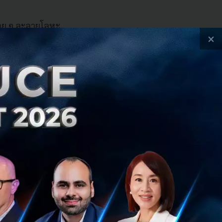
ี่ค่อย ๆ ละลายโลหะ
×
้ที่ดินผืนมหึมาขุด
ปเผาที่ความร้อนสูง
เสียไว้เพียบ
ม่ต้องพึ่งสารเคมี
ตั้งชื่อ Sublime
าที่มีความว่องไว