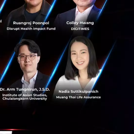
y-Energy (ARPA-E)
มิสูงราว 1,000
ด้ง่ายขึ้น การข้าม
ล่อยคาร์บอน Camden
ร่ที่มีธาตุเหล็กปน
้ายแก้วแทน
กินราว 95 องศา
กดึงลิเทียมเกือบ