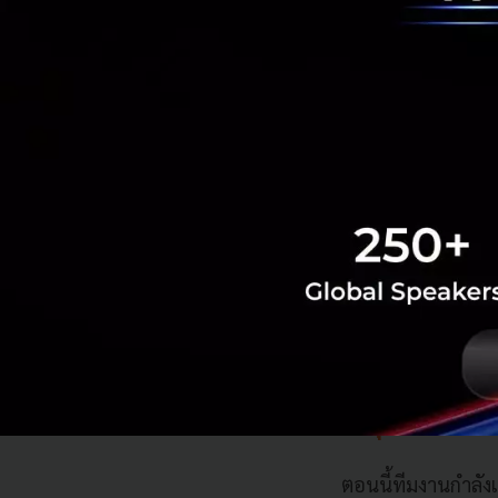
ทั้งหมดออกจากสปอดู
Benjamin Mowbray ผ
Rock Zero ระบุ จุด
เป็นอันดับแรก ซึ่
ที่น่าสนใจคือผลผลิ
ลิเทียมคาร์บอเนตที
ผสมซีเมนต์ที่เติม
ของเสียทิ้ง Chiang
กินสัตว์ที่ใช้ทุกช
ต่าง ๆ ทั่วโลกมาแล้
ต้นทุน ไทม์ไลน์ แล
ตอนนี้ทีมงานกำลังเ