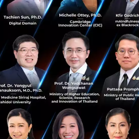
สดุว่องไวคือเอาวัสดุที่เฉื่อยมาละลายแล้วปล่อยให้กลับมาแข็งตัวใน
ซิลิเกตทำได้ยาก วิธีที่รู้จักกันดีที่สุดต้องใช้กรดไฮโดรฟลูออ
คมีอันตรายระดับร้ายแรง ส่วนสารที่มีฟลูออรีนตัวอื่นบางตัวก็ด
ลอยได้ระหว่างทำปฏิกิริยาอยู่ดี
รงจำเก่า ๆ ของ Chiang ตอนรีโนเวตห้องอาบน้ำที่เมือง Fra
่อราว 25 ปีก่อน
"ตอนเริ่มโปรเจกต์นี้ ผมนึกถึงครีมกัดกระจกตั
รอยู่นะ"
เขาเล่า
ื้อได้ตามร้านงานฝีมือหรือร้านวัสดุก่อสร้างทั่วไปนั้นใช้แอมโ
e) ซึ่งเป็นกรดอ่อน และทีม MIT ก็พบว่าในเงื่อนไขที่เหมาะสม
สร้างกรดไฮโดรฟลูออริกออกมาระหว่างทาง
บแร่ซิลิเกตทุกชนิดซึ่งมีอยู่มากมายบนโลก แต่สปอดูมีน (Spodume
ป็นเป้าหมายแรกที่น่าลอง โดย Chiang เล่าว่าคำแนะนำจาก Do