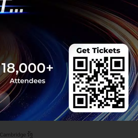
ชั่วโมงแล้ว ตามที่
TO) ผู้ร่วมก่อตั้ง
การละลายซิลิกาก่อน
ทำเหมือง"
กนิด ทีมงานจะได้
ด้ และซิลิกาเกรด
บปิด แทบไม่เหลือ
' เปรียบเหมือนการ
ับสปอดูมีนจากแหล่ง
 Cambridge รัฐ