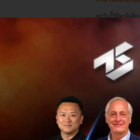
ทำไมวิธีสกัดลิเที
ทุกวันนี้วิธีหาลิเที
ออกมาจากหินสะสมมาน
บ่อระเหยน้ำขนาดย
อีกทางที่นิยมกว่าค
แล้วแยกแร่ด้วยสาร
คำถามที่ทีม MIT พ
อันตรายได้ไหม
จากครีมกัดกระจกใ
จุดเริ่มต้นของงานวิ
Systems ซึ่งทำปูน
ต่อปฏิกิริยาสูงเพื่