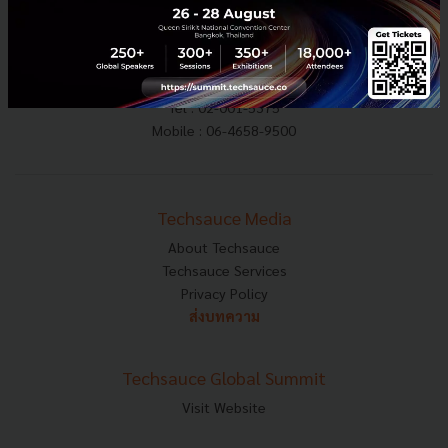
E-mail :
contact@techsauce.co
Tel : 02-001-5375
Mobile : 06-4658-9500
Techsauce Media
About Techsauce
Techsauce Services
Privacy Policy
ส่งบทความ
Techsauce Global Summit
Visit Website