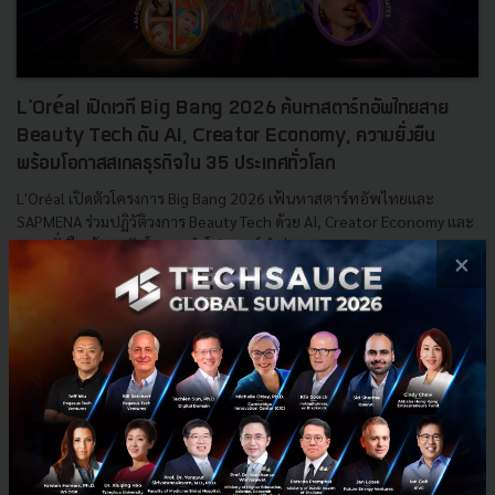
L'Oréal เปิดเวที Big Bang 2026 ค้นหาสตาร์ทอัพไทยสาย
Beauty Tech ดัน AI, Creator Economy, ความยั่งยืน
พร้อมโอกาสสเกลธุรกิจใน 35 ประเทศทั่วโลก
L'Oréal เปิดตัวโครงการ Big Bang 2026 เฟ้นหาสตาร์ทอัพไทยและ
SAPMENA ร่วมปฏิวัติวงการ Beauty Tech ด้วย AI, Creator Economy และ
ความยั่งยืน ผู้ชนะรับโอกาสทำโปรเจกต์นำร่องและขยายตลาด 35...
×
พฤษภาคม 14, 2026
| By
Techsauce Team
0
PR News
Loreal
Startup
SAPMENA
AI Commerce