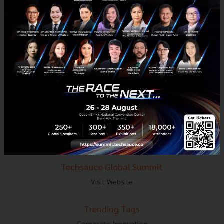
E-mail :
contact@techsauce.co
Tel : 02-001-5375
Mobile : 06-4658-9500
Techsauce Media
About Techsauce
Techsauce Services
Privacy Policy
ส่งบทความ
Techsauce Global Summit
Visit Website
Trending Tags
Corporate Innovation