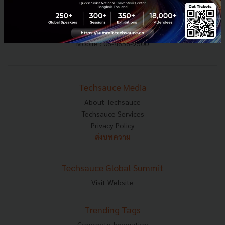
E-mail :
contact@techsauce.co
Tel : 02-001-5375
Mobile : 06-4658-9500
Techsauce Media
About Techsauce
Techsauce Services
Privacy Policy
ส่งบทความ
Techsauce Global Summit
Visit Website
Trending Tags
Corporate Innovation