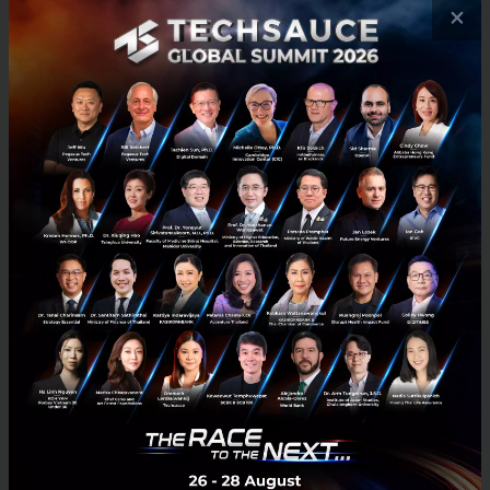
×
SCB Life แต่งตั้ง เทียน ชอน ฉั่ว เป็น Chief Transformation
Officer คนใหม่
เป็นอีกหนึ่งความเคลื่อนไหวในธุรกิจสายประกันชีวิตเมื่อ SCB Life แต่งตั้งผู้
บริหารคนใหม่ดูแลด้านกลยุทธ์และ Transformation โดยเฉพาะ โดย นาย
เทียน ชอน ฉั่ว สั่งสมประสบการณ์และความชำนาญใ...
กุมภาพันธ์ 16, 2019
| By
Techsauce Team
366
News
SCBLife
Insurance
InsurTech
Transformation