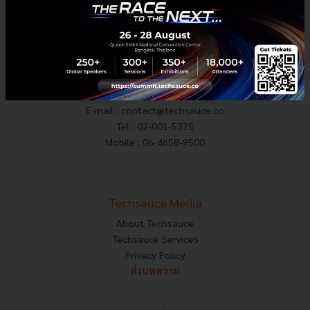
E-mail :
contact@techsauce.co
Tel : 02-001-5375
Mobile : 06-4658-9500
Techsauce Media
About Techsauce
Techsauce Services
Privacy Policy
ส่งบทความ