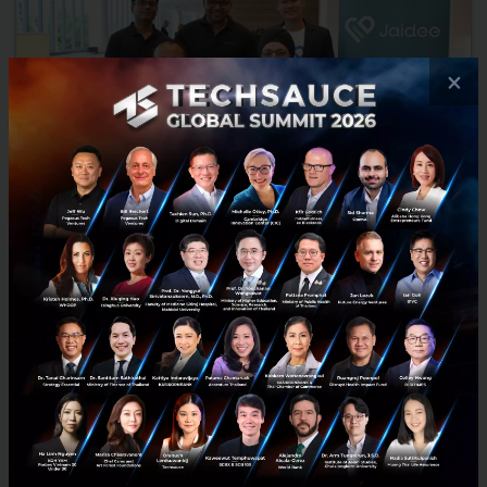
×
JaiDee และ Seedflex เปิดตัวบริการ Pay-As-You-Sell
Advance™ ในไทย ยกระดับการเข้าถึงเงินทุน สำหรับผู้ประกอบ
การ SME ไทย
JaiDee ร่วมกับ Seedflex เปิดตัวนวัตกรรมสินเชื่อ Pay-As-You-Sell
Advance ในไทย ให้ SME ชำระคืนตามสัดส่วนยอดขายจริง ไร้ค่างวดคงที่
สมัครออนไลน์ 100% เชื่อมต่อ POS และ E-commerce ได้ท...
พฤษภาคม 21, 2026
| By
Techsauce Team
0
PR News
JaiDee
Fintech
Seedflex
DeeMoney