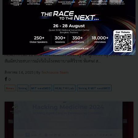
Siriraj X MIT nextMED เปิดตัว 'HEALTHI Lab' หลักสูตร
เร่งสปีด Healthcare Innovation ปั้นผู้ประกอบการยุคใหม่
Siriraj X MIT ผนึกกำลังสร้างผู้ประกอบการสุขภาพแห่งอนาคตในหลักสูตร
HEALTHI Lab 12 สัปดาห์ พร้อมโอกาสเรียนรู้จากผู้เชี่ยวชาญระดับโลกและ
สัมผัสประสบการณ์จริงในโรงพยาบาลศิริราช พิเศษ! ส...
สิงหาคม 14, 2025
| By
Techsauce Team
0
News
Siriraj
MIT nextMED
HEALTHI Lab
Siriraj X MIT nextMED