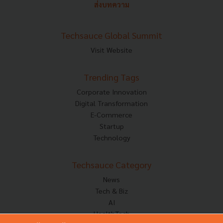
ส่งบทความ
Techsauce Global Summit
Visit Website
Trending Tags
Corporate Innovation
Digital Transformation
E-Commerce
Startup
Technology
Techsauce Category
News
Tech & Biz
AI
HealthTech