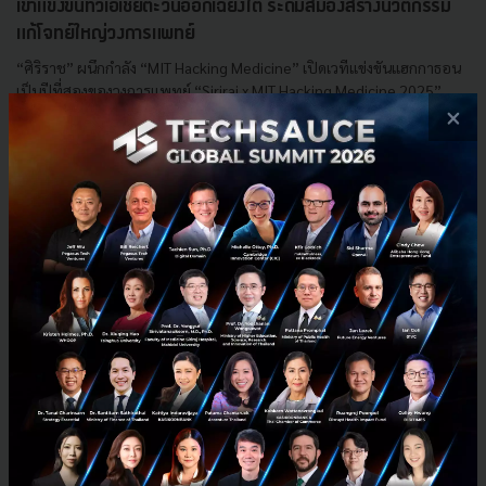
เข้าแข่งขันทั่วเอเชียตะวันออกเฉียงใต้ ระดมสมองสร้างนวัตกรรม
แก้โจทย์ใหญ่วงการแพทย์
“ศิริราช” ผนึกกำลัง “MIT Hacking Medicine” เปิดเวทีแข่งขันแฮกกาธอน
เป็นปีที่สองของวงการแพทย์ “Siriraj x MIT Hacking Medicine 2025”
×
ระหว่างวันที่ 31 ตุลาคม – 2 พฤศจิกายน พ.ศ. 2568 เร...
กันยายน 18, 2025
| By
Techsauce Team
0
PR News
siriraj
การแพทย์
Siriraj x MIT Hacking Medicine 2025