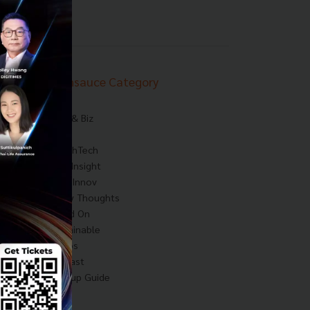
Techsauce Category
News
Tech & Biz
AI
HealthTech
Exec Insight
Corp Innov
Saucy Thoughts
Based On
Sustainable
Videos
Podcast
Startup Guide