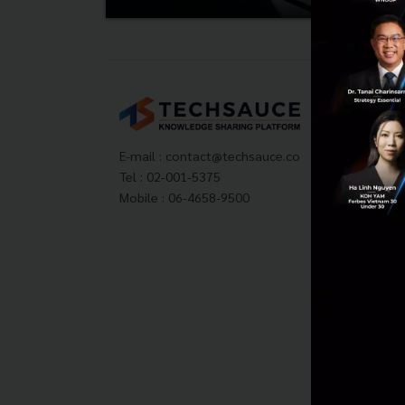
Tech
About
Techs
E-mail :
contact@techsauce.co
Privac
Tel : 02-001-5375
ส่งบ
Mobile : 06-4658-9500
Tech
Visit