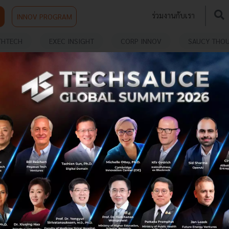
ร่วมงานกับเรา
INNOV PROGRAM
THTECH
EXEC INSIGHT
CORP INNOV
SAUCY THO
เรื่องราวของ Skype จากแพลตฟอร์มยอดนิยมสู่การ
ถูกลืม ทำไมถึงเป็นเช่นนั้น ?
Skype หนึ่งในแพลตฟอร์มวิดีโอคอลยอดนิยมในยุค 2000 เปิด
ให้บริการมาตั้งแต่ปี 2003 แต่จนถึงทุกวันนี้แพลตฟอร์มวิดีโอ
คอลชื่อดังกำลังจะถูกคนทั้งโลก “ลืม”...
กรกฎาคม 17, 2023
| By
Vasin Sukosit
13
Tech & Biz
zoom
Skype
microsoft