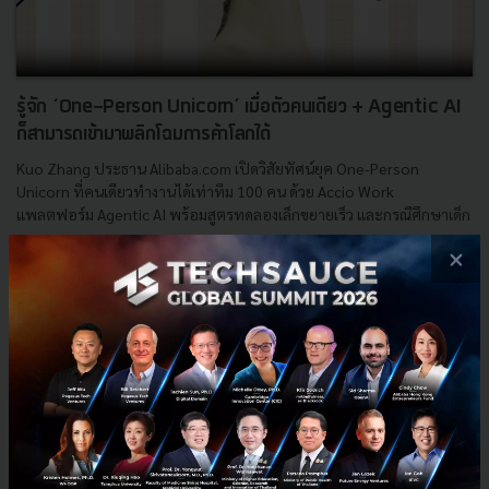
รู้จัก ‘One-Person Unicorn’ เมื่อตัวคนเดียว + Agentic AI
ก็สามารถเข้ามาพลิกโฉมการค้าโลกได้
Kuo Zhang ประธาน Alibaba.com เปิดวิสัยทัศน์ยุค One-Person
Unicorn ที่คนเดียวทำงานได้เท่าทีม 100 คน ด้วย Accio Work
แพลตฟอร์ม Agentic AI พร้อมสูตรทดลองเล็กขยายเร็ว และกรณีศึกษาเด็ก
อ...
×
พฤษภาคม 11, 2026
| By
Techsauce Team
0
Tech & Biz
AI
SME
Alibaba
Kuo Zhang