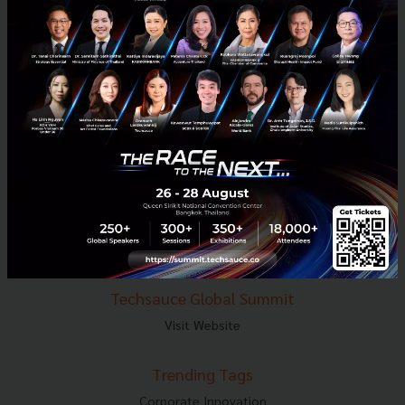
E-mail :
contact@techsauce.co
Tel : 02-001-5375
Mobile : 06-4658-9500
Techsauce Media
About Techsauce
Techsauce Services
Privacy Policy
ส่งบทความ
Techsauce Global Summit
Visit Website
Trending Tags
Corporate Innovation