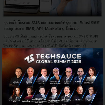
ธุรกิจเล็กก็มีระบบ SMS แบบมืออาชีพได้! รู้จักกับ ‘BoostSMS’
รวมทุกบริการ SMS, API, Marketing ไว้ที่เดียว
BoostSMS เปิดตัวแพลตฟอร์มส่งข้อความครบวงจร รวม SMS OTP, API
และ Marketing ไว้ในระบบเดียว ช่วยให้ SME สตาร์ทอัพ และนักพัฒนา
ไทยเข้าถึงระบบ SMS ระดับมืออาชีพได้ในไม่กี่นาที จ่ายตามจริ...
×
มิถุนายน 5, 2026
| By
Techsauce Team
0
PR News
SME
SMS
Startup
SMS API