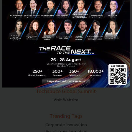
E-mail :
contact@techsauce.co
Tel : 02-001-5375
Mobile : 06-4658-9500
Techsauce Media
About Techsauce
Techsauce Services
Privacy Policy
ส่งบทความ
Techsauce Global Summit
Visit Website
Trending Tags
Corporate Innovation
Digital Transformation