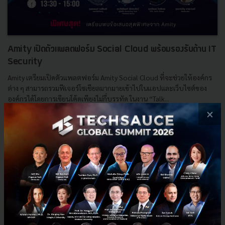
Amity เปิดตัวแพลตฟอร์ม Social Cloud พร้อมรองรับด้าน IT
Security
Amity เตรียมเปิดตัวแพลตฟอร์ม Amity Social Cloud ที่จะช่วยให้องค์กร
ต่าง ๆ สามารถรวมฟีเจอร์โซเชียลมากมายเข้าไปในแอปและเว็บไซต์ของ
องค์กรได้โดยการเขียนโค้ดเพียงไม่กี่บรรทัด ในงาน “Talk...
×
กันยายน 24, 2021
| By
Techsauce Team
5
PR News
Amity
IT Security
Social Cloud