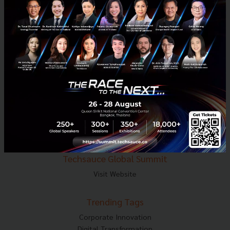
E-mail :
contact@techsauce.co
Tel : 02-001-5375
Mobile : 06-4658-9500
Techsauce Media
About Techsauce
Techsauce Services
Privacy Policy
ส่งบทความ
Techsauce Global Summit
Visit Website
Trending Tags
Corporate Innovation
Digital Transformation